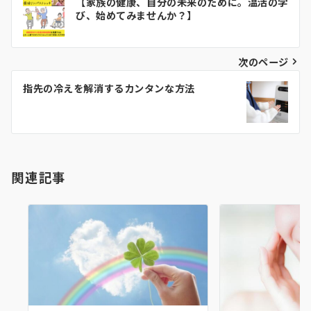
【家族の健康、自分の未来のために。温活の学
稿
び、始めてみませんか？】
ナ
ビ
次のページ
ゲ
指先の冷えを解消するカンタンな方法
ー
シ
ョ
関連記事
ン