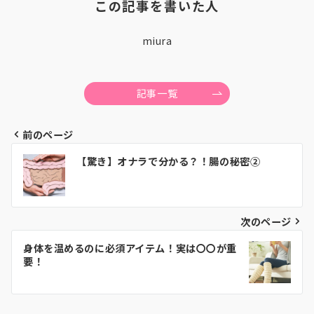
この記事を書いた人
miura
記事一覧
前のページ
投
【驚き】オナラで分かる？！腸の秘密②
稿
ナ
ビ
次のページ
ゲ
身体を温めるのに必須アイテム！実は〇〇が重
要！
ー
シ