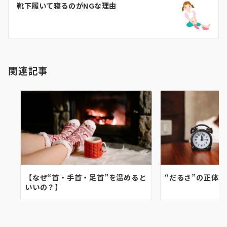
ゲ
靴下履いて寝るのがNGな理由
ー
シ
ョ
関連記事
ン
【なぜ“首・手首・足首”を温めると
“だるさ”の正体は
いいの？】