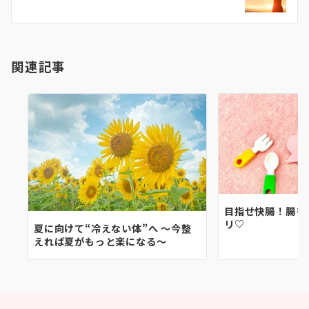
ー
シ
ョ
関連記事
ン
目指せ快腸！腸を
リ♡
夏に向けて“冷えない体”へ 〜今整
えれば夏がもっと楽になる〜