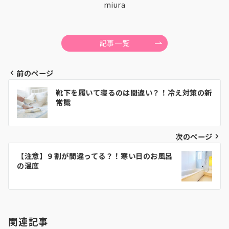
miura
記事一覧
前のページ
投
靴下を履いて寝るのは間違い？！冷え対策の新
稿
常識
ナ
ビ
次のページ
ゲ
【注意】９割が間違ってる？！寒い日のお風呂
の温度
ー
シ
ョ
関連記事
ン