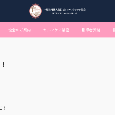
協会のご案内
セルフケア講座
指導者資格
？！
に！