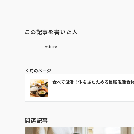
この記事を書いた人
miura
前のページ
投
食べて温活！体をあたためる最強温活食
稿
ナ
ビ
ゲ
関連記事
ー