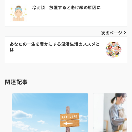
投
冷え顔 放置すると老け顔の原因に
稿
ナ
ビ
次のページ
ゲ
あなたの一生を豊かにする温活生活のススメと
は
ー
シ
ョ
関連記事
ン